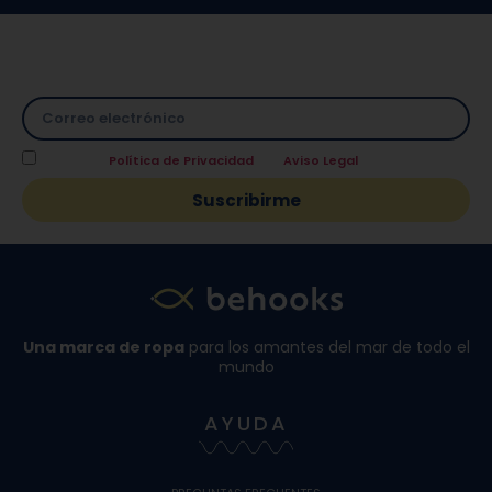
Suscríbete a nuestra Newsletter y directamente te
facilitamos un
10% de descuento
en tu primera compra.
Acepto la
Política de Privacidad
y el
Aviso Legal
.
Suscribirme
Una marca de ropa
para los amantes del mar de todo el
mundo
AYUDA