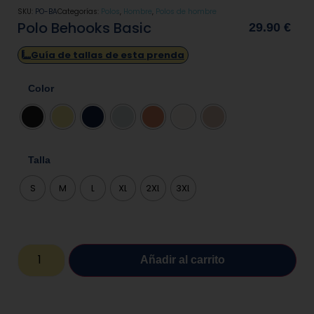
SKU:
PO-BA
Categorías:
Polos
,
Hombre
,
Polos de hombre
Polo Behooks Basic
29.90
€
Guía de tallas de esta prenda
Color
Talla
S
M
L
XL
2XL
3XL
Añadir al carrito