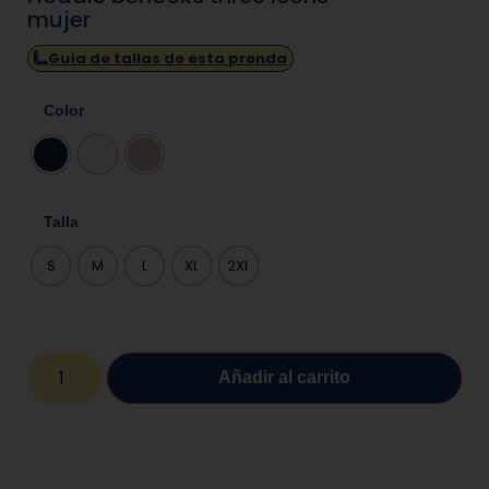
mujer
Guía de tallas de esta prenda
Color
Talla
S
M
L
XL
2XL
Añadir al carrito