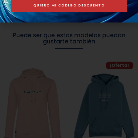
QUIERO MI CÓDIGO DESCUENTO
Puede ser que estos modelos puedan
gustarte también
¡Oferta!