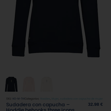
SKU:
HO-M-THI
Categorías:
Hoodies
,
Mujer
,
sudadera con capucha de mujer
Sudadera con capucha –
32.98
€
Hoddie behooks three icons