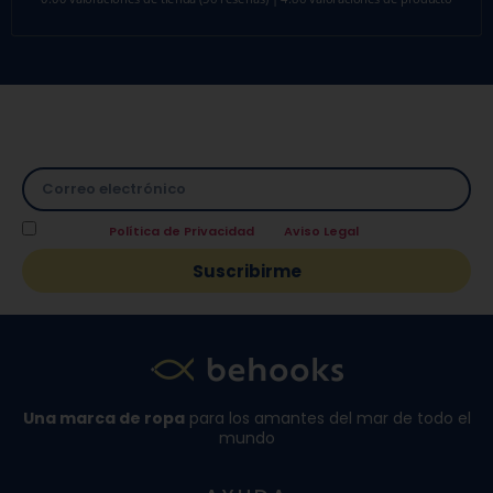
Suscríbete a nuestra Newsletter y directamente te
facilitamos un
10% de descuento
en tu primera compra.
Acepto la
Política de Privacidad
y el
Aviso Legal
.
Suscribirme
Una marca de ropa
para los amantes del mar de todo el
mundo