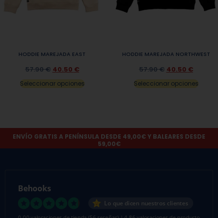
HODDIE MAREJADA EAST
HODDIE MAREJADA NORTHWEST
57.90
€
40.50
€
57.90
€
40.50
€
Seleccionar opciones
Seleccionar opciones
ENVÍO GRATIS A PENÍNSULA DESDE 49,00€ Y BALEARES DESDE
59,00€
Behooks
Lo que dicen nuestros clientes
0.00 valoraciones de tienda
(56 reseñas)
|
4.86 valoraciones de producto