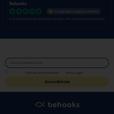
Behooks
Lo que dicen nuestros clientes
0.00 valoraciones de tienda
(56 reseñas)
|
4.86 valoraciones de producto
Suscríbete a nuestra Newsletter y directamente te
facilitamos un
10% de descuento
en tu primera compra.
Acepto la
Política de Privacidad
y el
Aviso Legal
.
Suscribirme