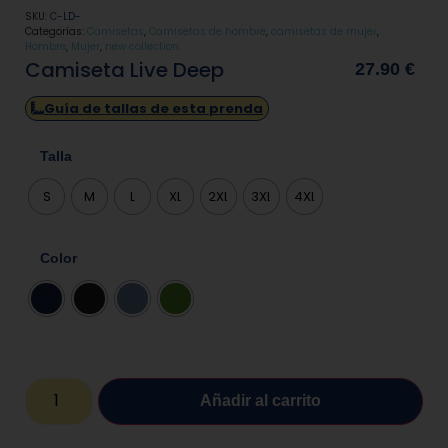
SKU:
C-LD-
Categorías:
Camisetas
,
Camisetas de hombre
,
camisetas de mujer
,
Hombre
,
Mujer
,
new collection
Camiseta Live Deep
27.90
€
Guía de tallas de esta prenda
Talla
S
M
L
XL
2XL
3XL
4XL
Color
Añadir al carrito