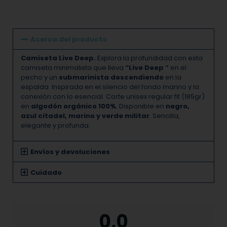
Acerca del producto
Camiseta Live Deep.
Explora la profundidad con esta
camiseta minimalista que lleva
“Live Deep ”
en el
pecho y un
submarinista descendiendo
en la
espalda. Inspirada en el silencio del fondo marino y la
conexión con lo esencial. Corte unisex regular fit (185gr)
en
algodón orgánico 100%
. Disponible en
negro,
azul citadel, marino y verde militar
. Sencilla,
elegante y profunda.
Envíos y devoluciones
Cuidado
0,0