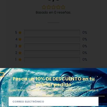
Basado en 0 reseñas.
5
0%
4
0%
3
0%
2
0%
1
0%
Buscar
Pesca un 10% DE DESCUENTO en tu
primer pedido
Suscríbete a nuestra Newsletter y accede rápidamente a
0 de 0 reseñas
tu descuento.
Lo siento, no hay reseñas que coincidan con sus selecciones