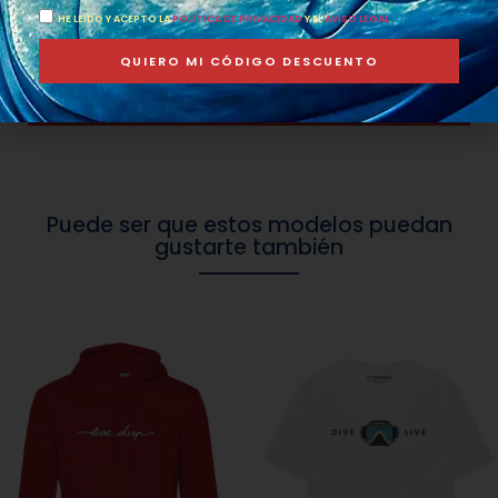
actuales
HE LEÍDO Y ACEPTO LA
POLÍTICA DE PRIVACIDAD
Y EL
AVISO LEGAL
.
*TALLAS PARA CAMISETAS:
Si te gustan ajustadas o
QUIERO MI CÓDIGO DESCUENTO
«pegaditas» al cuerpo pide tu talla. Si te gusta que te queden
más holgadas recomendamos una talla más.
Puede ser que estos modelos puedan
gustarte también