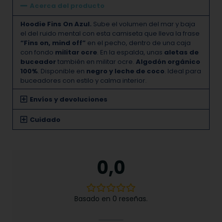
Acerca del producto
Hoodie Fins On Azul.
Sube el volumen del mar y baja
el del ruido mental con esta camiseta que lleva la frase
“Fins on, mind off”
en el pecho, dentro de una caja
con fondo
militar ocre
. En la espalda, unas
aletas de
buceador
también en militar ocre.
Algodón orgánico
100%
. Disponible en
negro y leche de coco
. Ideal para
buceadores con estilo y calma interior.
Envíos y devoluciones
Cuidado
0,0
Basado en 0 reseñas.