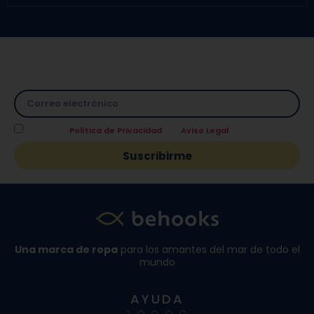
Suscríbete a nuestra Newsletter y directamente te
facilitamos un
10% de descuento
en tu primera compra.
Acepto la
Política de Privacidad
y el
Aviso Legal
.
Suscribirme
Una marca de ropa
para los amantes del mar de todo el
mundo
AYUDA