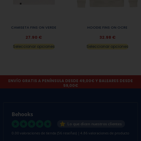
CAMISETA FINS ON VERDE
HOODIE FINS ON OCRE
27.90
€
32.98
€
Seleccionar opciones
Seleccionar opciones
ENVÍO GRATIS A PENÍNSULA DESDE 49,00€ Y BALEARES DESDE
59,00€
Behooks
Lo que dicen nuestros clientes
0.00 valoraciones de tienda
(56 reseñas)
|
4.86 valoraciones de producto