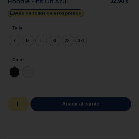
Hoodie Fins On Azul
32.98
€
Guía de tallas de esta prenda
Talla
S
M
L
XL
2XL
3XL
Color
Añadir al carrito