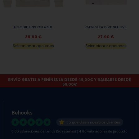
HOODIE FINS ON AZUL
CAMISETA DIVE SEE LIVE
39.90
€
27.90
€
Seleccionar opciones
Seleccionar opciones
ENVÍO GRATIS A PENÍNSULA DESDE 49,00€ Y BALEARES DESDE
59,00€
Behooks
Lo que dicen nuestros clientes
0.00 valoraciones de tienda
(56 reseñas)
|
4.86 valoraciones de producto