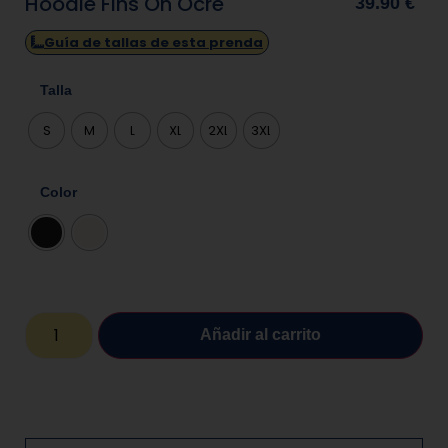
Hoodie Fins On Ocre
39.90
€
Guía de tallas de esta prenda
Talla
S
M
L
XL
2XL
3XL
Color
Añadir al carrito