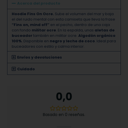
Acerca del producto
Hoodie Fins On Ocre.
Sube el volumen del mar y baja
el del ruido mental con esta camiseta que lleva la frase
“Fins on, mind off”
en el pecho, dentro de una caja
con fondo
militar ocre
. En la espalda, unas
aletas de
buceador
también en militar ocre.
Algodón orgánico
100%
. Disponible en
negro y leche de coco
. Ideal para
buceadores con estilo y calma interior.
Envíos y devoluciones
Cuidado
0,0
Basado en 0 reseñas.