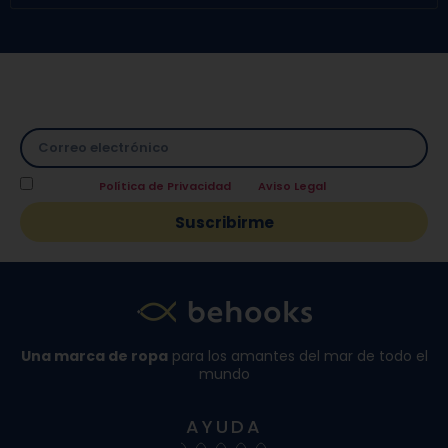
Suscríbete a nuestra Newsletter y directamente te
facilitamos un
10% de descuento
en tu primera compra.
Acepto la
Política de Privacidad
y el
Aviso Legal
.
Suscribirme
Una marca de ropa
para los amantes del mar de todo el
mundo
AYUDA