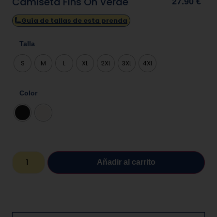
Camiseta Fins On Verde
27.90
€
Guía de tallas de esta prenda
Talla
S
M
L
XL
2XL
3XL
4XL
Color
Añadir al carrito