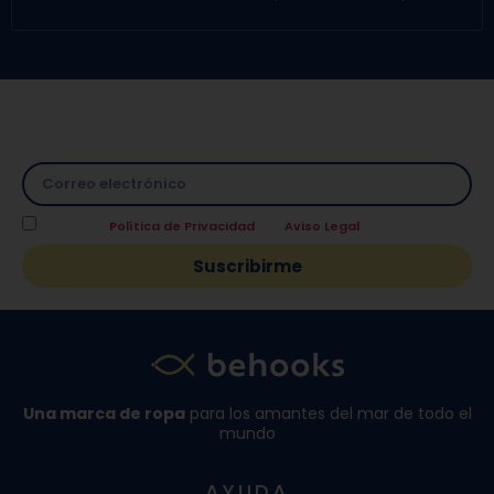
Suscríbete a nuestra Newsletter y directamente te
facilitamos un
10% de descuento
en tu primera compra.
Acepto la
Política de Privacidad
y el
Aviso Legal
.
Suscribirme
Una marca de ropa
para los amantes del mar de todo el
mundo
AYUDA