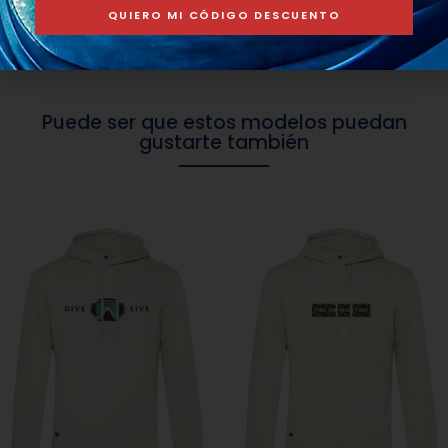
más holgadas recomendamos una talla más.
QUIERO MI CÓDIGO DESCUENTO
Puede ser que estos modelos puedan
gustarte también