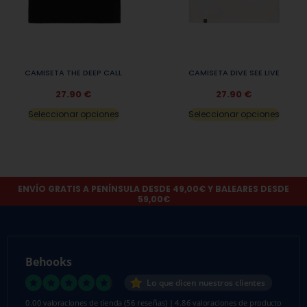
CAMISETA THE DEEP CALL
CAMISETA DIVE SEE LIVE
27.90
€
27.90
€
Seleccionar opciones
Seleccionar opciones
ENVÍO GRATIS A PENÍNSULA DESDE 49,00€ Y BALEARES DESDE
59,00€
Behooks
Lo que dicen nuestros clientes
0.00 valoraciones de tienda
(56 reseñas)
|
4.86 valoraciones de producto