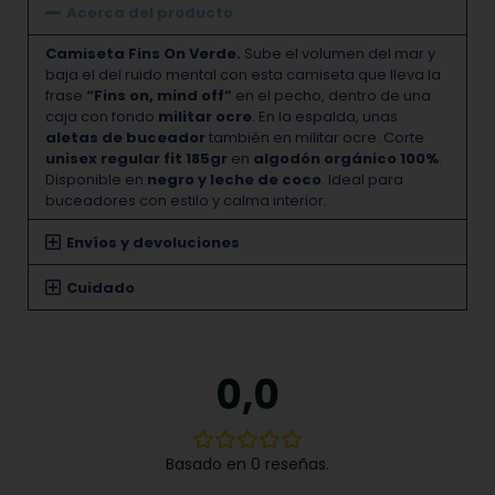
Acerca del producto
Camiseta Fins On Verde.
Sube el volumen del mar y
baja el del ruido mental con esta camiseta que lleva la
frase
“Fins on, mind off”
en el pecho, dentro de una
caja con fondo
militar ocre
. En la espalda, unas
aletas de buceador
también en militar ocre. Corte
unisex regular fit 185gr
en
algodón orgánico 100%
.
Disponible en
negro y leche de coco
. Ideal para
buceadores con estilo y calma interior.
Envíos y devoluciones
Cuidado
0,0
Basado en 0 reseñas.