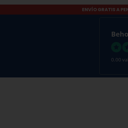
ENVÍO GRATIS A PE
Beho
0.00 va
SI TU VIDA ES EL MAR, LA NUESTRA
Suscríbete a nuestra Newsletter y directamente te facilita
descuento
en tu primera compra.