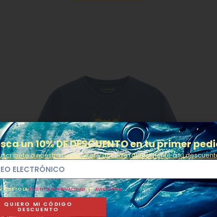
sca un 10% DE DESCUENTO en tu primer ped
uscríbete a nuestra Newsletter y accede rápidamente a tu descuent
 Y ACEPTO LA
POLÍTICA DE PRIVACIDAD
Y EL
AVISO LEGAL
.
QUIERO MI CÓDIGO
DESCUENTO