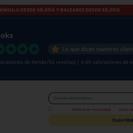
NÍNSULA DESDE 49,00€ Y BALEARES DESDE 59,00€
oks
Lo que dicen nuestros clien
loraciones de tienda
(56 reseñas)
|
4.86 valoraciones de 
 TAMBIÉN
Acepto la
Política de Privacidad
y el
Aviso L
mos un
10% de
Suscrib