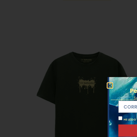
Pe
S
HE LEÍDO