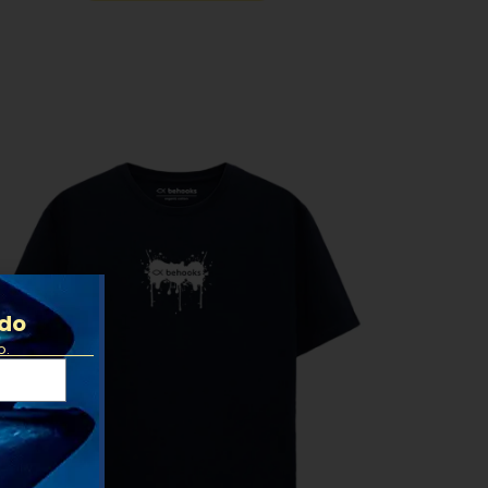
ido
o.