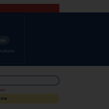
tes
producto
egal
.
irme