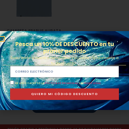
CAMISETA SPARUS AURATA
Pesca un 10% DE DESCUENTO en tu
18.90
€
€
27.90
primer pedido
Seleccionar opciones
Suscríbete a nuestra Newsletter y accede rápidamente a
tu descuento.
HE LEÍDO Y ACEPTO LA
POLÍTICA DE PRIVACIDAD
Y EL
AVISO LEGAL
.
QUIERO MI CÓDIGO DESCUENTO
HOODIES
SUDADERAS
CAMISETAS
EDICIONES LIMITADAS