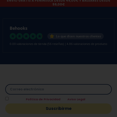
ENVÍO GRATIS A PENÍNSULA DESDE 49,00€ Y BALEARES DESDE
59,00€
Behooks
Lo que dicen nuestros clientes
0.00 valoraciones de tienda
(56 reseñas)
|
4.86 valoraciones de producto
Suscríbete a nuestra Newsletter y directamente te
facilitamos un
10% de descuento
en tu primera compra.
Acepto la
Política de Privacidad
y el
Aviso Legal
.
Suscribirme