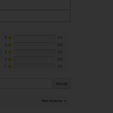
5
0%
4
0%
3
0%
2
0%
1
0%
Buscar