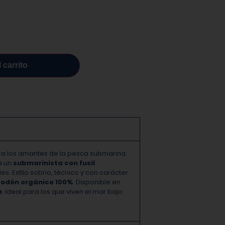
 carrito
a los amantes de la pesca submarina:
a un
submarinista con fusil
s. Estilo sobrio, técnico y con carácter.
godón orgánico 100%
. Disponible en
e
. Ideal para los que viven el mar bajo