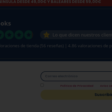
NÍNSULA DESDE 49,00€ Y BALEARES DESDE 59,00€
oks
Lo que dicen nuestros clien
loraciones de tienda
(56 reseñas)
|
4.86 valoraciones de 
 TAMBIÉN
Acepto la
Política de Privacidad
y el
Aviso L
mos un
10% de
Suscrib