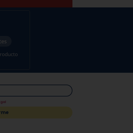
tes
producto
egal
.
irme