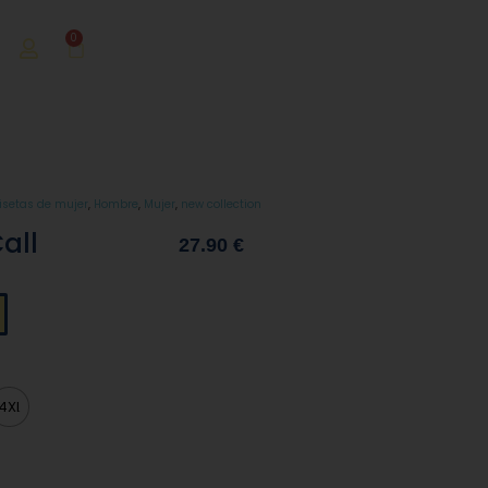
0
setas de mujer
,
Hombre
,
Mujer
,
new collection
all
27.90
€
4XL