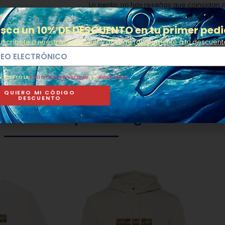
Lo siento, no hay reseñas que coincidan 
*TALLAS PARA CAMISETAS:
Si te gustan aj
sca un 10% DE DESCUENTO en tu primer ped
talla. Si te gusta que te queden más hol
uscríbete a nuestra Newsletter y accede rápidamente a tu descuent
 Y ACEPTO LA
POLÍTICA DE PRIVACIDAD
Y EL
AVISO LEGAL
.
QUIERO MI CÓDIGO
DESCUENTO
os modelos puedan gustarte ta