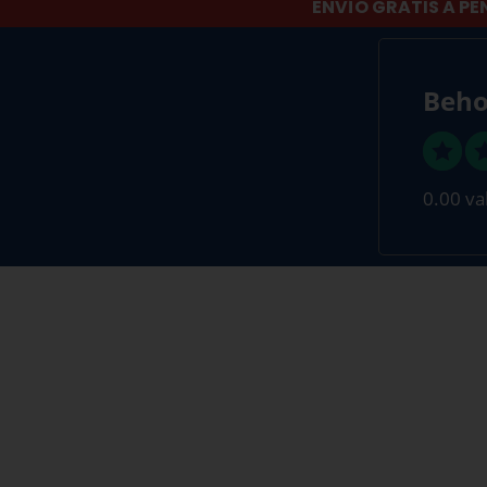
ENVÍO GRATIS A PE
Beho
0.00 va
SI TU VIDA ES EL MAR, LA NUESTRA
Suscríbete a nuestra Newsletter y directamente te facilita
descuento
en tu primera compra.