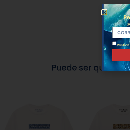
Pe
S
HE LEÍDO
Puede ser que est