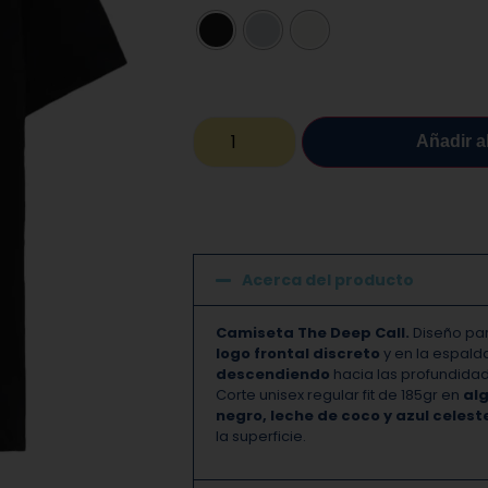
Añadir al
Acerca del producto
Camiseta The Deep Call.
Diseño par
logo frontal discreto
y en la espald
descendiendo
hacia las profundidade
Corte unisex regular fit de 185gr en
al
negro, leche de coco y azul celest
la superficie.