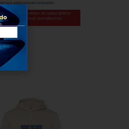
con sus selecciones actuales
ustadas o «pegaditas» al cuerpo pide tu
ido
gadas recomendamos una talla más.
o.
mbién