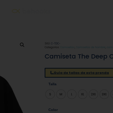
SKU:
C-TDC-
Categorías:
Camisetas
,
Camisetas de hombre
,
cami
Camiseta The Deep C
Guía de tallas de esta prenda
Talla
S
M
L
XL
2XL
3XL
Color